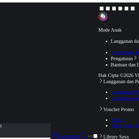
Mode Anak
Langganan da
Hubungkan k
Pengaturan
Bantuan dan 
Hak Cipta ©2026 V
Langganan dan P
Langganan Pr
Langganan Ak
Voucher Promo
Promo
Pakai Kode V
i
Langganan
···
Library Saya