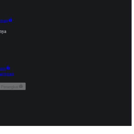
onan
nya
kun
aringan
 Perangkat