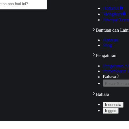
Daftarku
Mengikuti
Riwayat Tont
Bantuan dan Lain
Bantuan
Blog
Pengaturan
Pengaturan A
Pemeriksaan J
Bahasa
Keluar Semua
Bahasa
Indonesia
Inggris