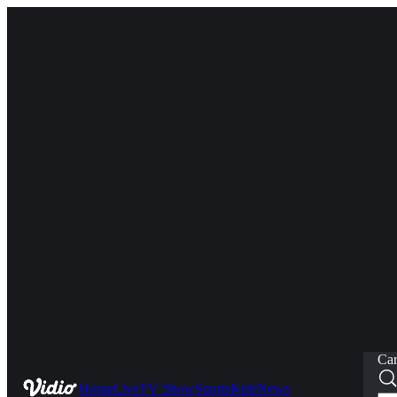
Car
Home
Live
TV Show
Sports
Kids
News