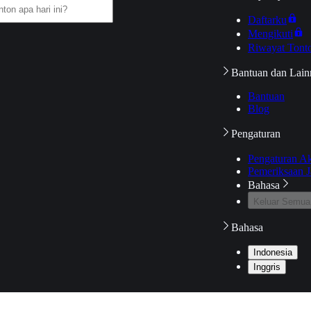
Daftarku
Mengikuti
Riwayat Tont
Bantuan dan Lain
Bantuan
Blog
Pengaturan
Pengaturan A
Pemeriksaan J
Bahasa
Keluar Semua
Bahasa
Indonesia
Inggris