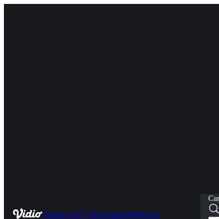
Car
Home
Live
TV Show
Sports
Kids
News