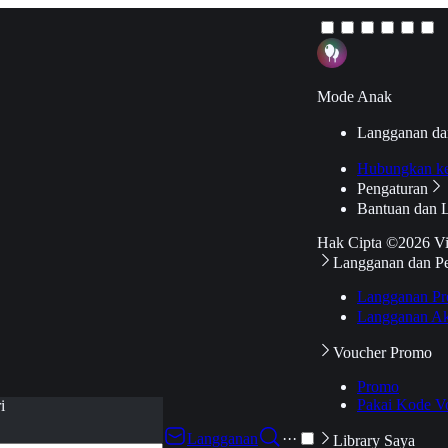
Mode Anak
Langganan da
Hubungkan k
Pengaturan
Bantuan dan 
Hak Cipta ©2026 V
Langganan dan P
Langganan Pr
Langganan Ak
Voucher Promo
Promo
Pakai Kode V
i
Langganan
···
Library Saya