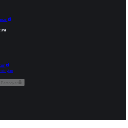
onan
nya
kun
aringan
 Perangkat