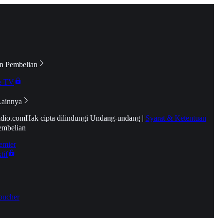
n Pembelian
e TV
Lainnya
idio.com
Hak cipta dilindungi Undang-undang
|
Syarat & Ketentuan
embelian
emier
tif
oucher