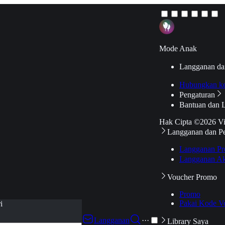
Mode Anak
Langganan da
Hubungkan k
Pengaturan
Bantuan dan 
Hak Cipta ©2026 V
Langganan dan P
Langganan Pr
Langganan Ak
Voucher Promo
Promo
Pakai Kode V
i
Langganan
···
Library Saya