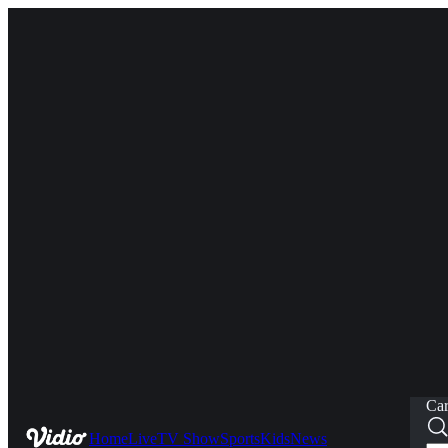
Car
Home
Live
TV Show
Sports
Kids
News