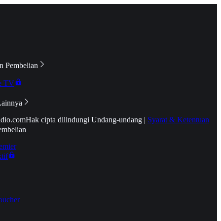
n Pembelian
e TV
Lainnya
idio.com
Hak cipta dilindungi Undang-undang
|
Syarat & Ketentuan
embelian
emier
tif
oucher