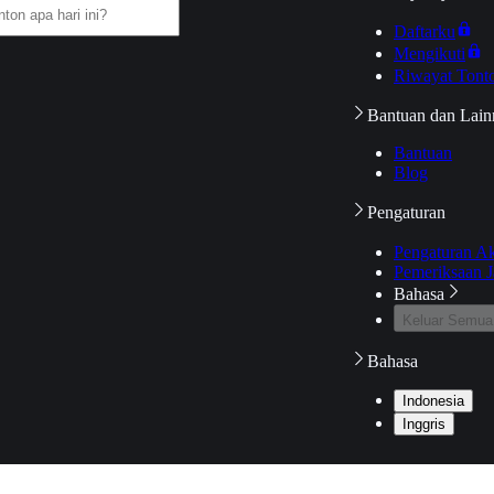
Daftarku
Mengikuti
Riwayat Tont
Bantuan dan Lain
Bantuan
Blog
Pengaturan
Pengaturan A
Pemeriksaan J
Bahasa
Keluar Semua
Bahasa
Indonesia
Inggris