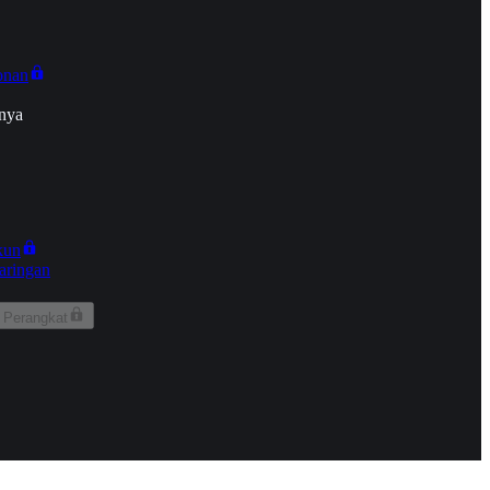
onan
nya
kun
aringan
 Perangkat