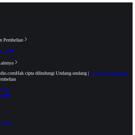
n Pembelian
e TV
Lainnya
idio.com
Hak cipta dilindungi Undang-undang
|
Syarat & Ketentuan
embelian
emier
tif
oucher