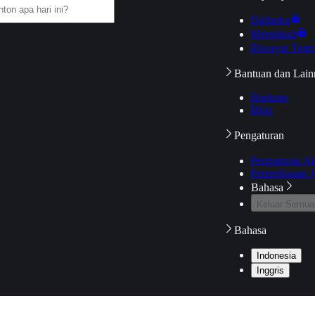
Daftarku
Mengikuti
Riwayat Tont
Bantuan dan Lain
Bantuan
Blog
Pengaturan
Pengaturan A
Pemeriksaan J
Bahasa
Keluar Semua
Bahasa
Indonesia
Inggris