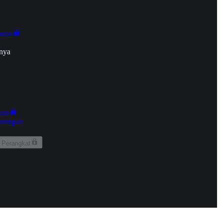
onan
nya
kun
aringan
 Perangkat