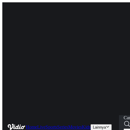
Car
Home
Live
Sports
Series
Movies
Kids
Lainnya