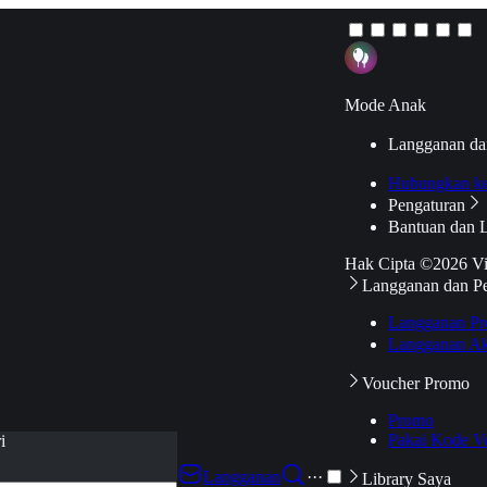
Mode Anak
Langganan da
Hubungkan k
Pengaturan
Bantuan dan 
Hak Cipta ©2026 V
Langganan dan P
Langganan Pr
Langganan Ak
Voucher Promo
Promo
Pakai Kode V
i
Langganan
···
Library Saya