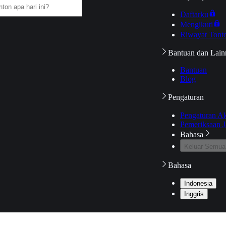
Daftarku
Mengikuti
Riwayat Tont
Bantuan dan Lain
Bantuan
Blog
Pengaturan
Pengaturan A
Pemeriksaan J
Bahasa
Keluar Semua
Bahasa
Indonesia
Inggris