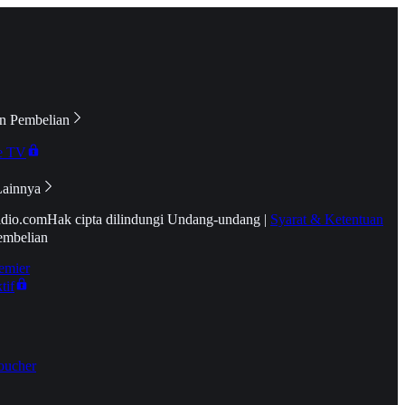
n Pembelian
e TV
Lainnya
idio.com
Hak cipta dilindungi Undang-undang
|
Syarat & Ketentuan
embelian
emier
tif
oucher