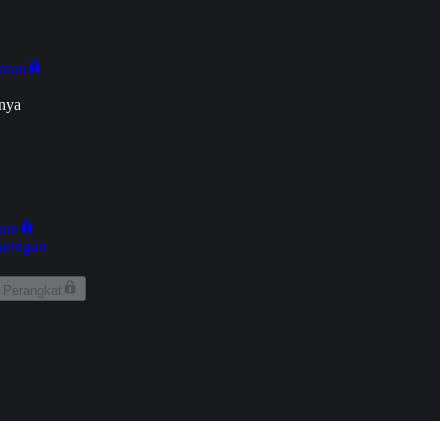
onan
nya
kun
aringan
 Perangkat