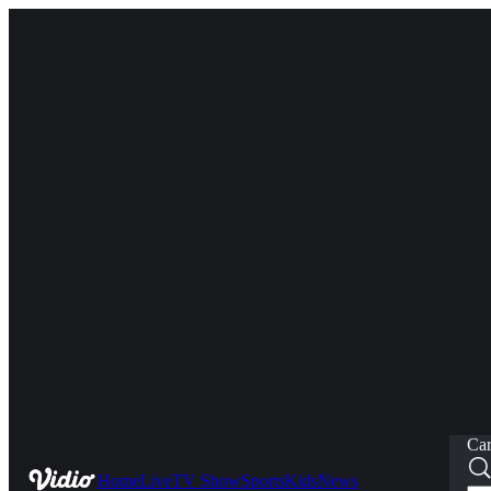
Car
Home
Live
TV Show
Sports
Kids
News