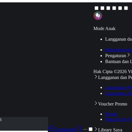
Mode Anak
Langganan da
Hubungkan k
Pengaturan
Bantuan dan 
Hak Cipta ©2026 V
Langganan dan P
Langganan Pr
Langganan Ak
Voucher Promo
Promo
Pakai Kode V
i
Langganan
···
Library Saya