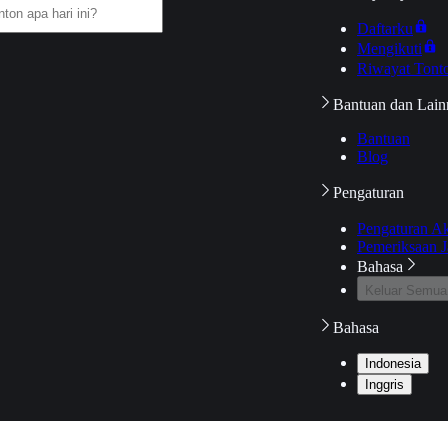
Daftarku
Mengikuti
Riwayat Tont
Bantuan dan Lain
Bantuan
Blog
Pengaturan
Pengaturan A
Pemeriksaan J
Bahasa
Keluar Semua
Bahasa
Indonesia
Inggris