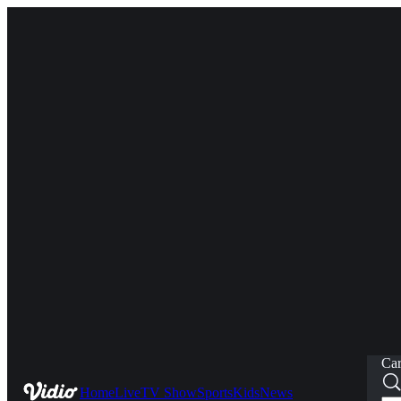
Car
Home
Live
TV Show
Sports
Kids
News