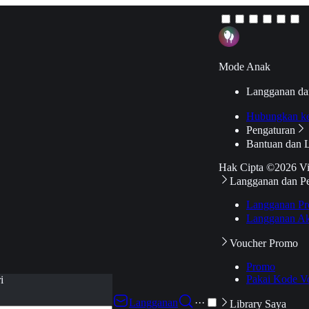
Mode Anak
Langganan da
Hubungkan k
Pengaturan
Bantuan dan 
Hak Cipta ©2026 V
Langganan dan P
Langganan Pr
Langganan Ak
Voucher Promo
Promo
Pakai Kode V
i
Langganan
···
Library Saya