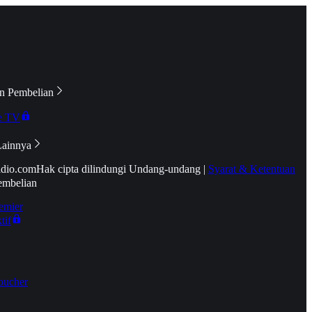
n Pembelian
e TV
Lainnya
idio.com
Hak cipta dilindungi Undang-undang
|
Syarat & Ketentuan
embelian
emier
tif
oucher