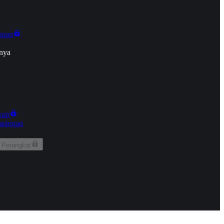
onan
nya
kun
aringan
 Perangkat