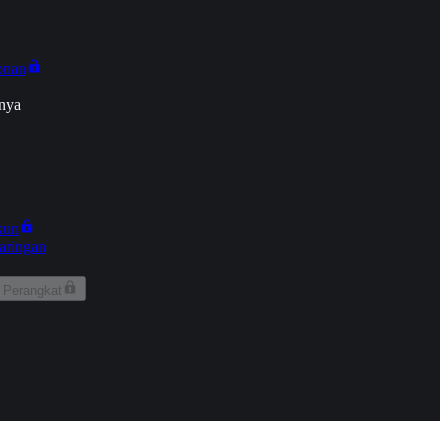
onan
nya
kun
aringan
 Perangkat