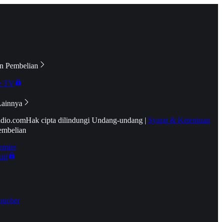
n Pembelian
e TV
Lainnya
idio.com
Hak cipta dilindungi Undang-undang
|
Syarat & Ketentuan
embelian
emier
tif
oucher