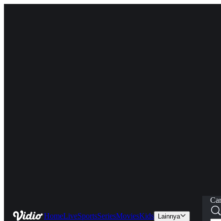
Car
Home
Live
Sports
Series
Movies
Kids
Lainnya