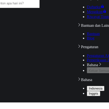
Daftarku
Mengikuti
Riwayat Tont
Bantuan dan Lain
Bantuan
Blog
Pengaturan
Pengaturan A
Pemeriksaan J
Bahasa
Keluar Semua
Bahasa
Indonesia
Inggris