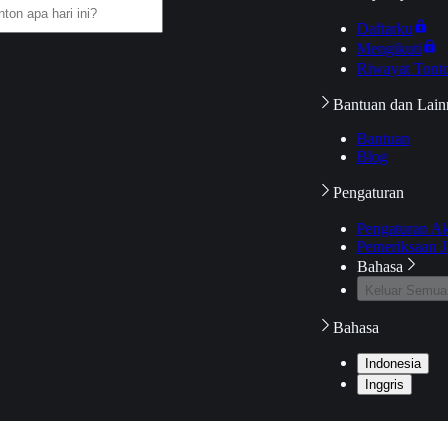
Daftarku
Mengikuti
Riwayat Tont
Bantuan dan Lain
Bantuan
Blog
Pengaturan
Pengaturan A
Pemeriksaan J
Bahasa
Keluar Semua
Bahasa
Indonesia
Inggris