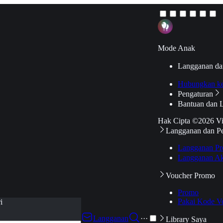
Mode Anak
Langganan da
Hubungkan k
Pengaturan
Bantuan dan 
Hak Cipta ©2026 V
Langganan dan P
Langganan Pr
Langganan Ak
Voucher Promo
Promo
Pakai Kode V
i
Langganan
···
Library Saya