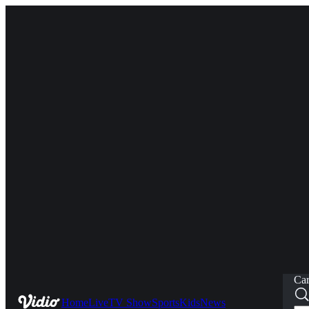
Car
Home
Live
TV Show
Sports
Kids
News