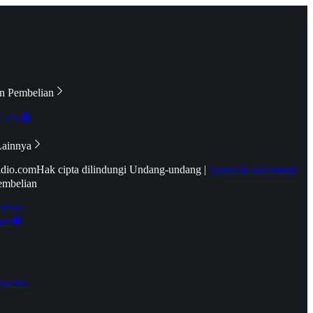
n Pembelian
e TV
Lainnya
idio.com
Hak cipta dilindungi Undang-undang
|
Syarat & Ketentuan
embelian
emier
tif
oucher