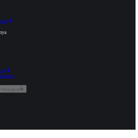
onan
nya
kun
aringan
 Perangkat