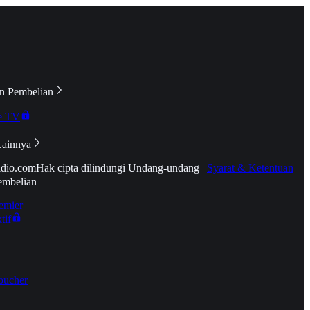
n Pembelian
e TV
Lainnya
idio.com
Hak cipta dilindungi Undang-undang
|
Syarat & Ketentuan
embelian
emier
tif
oucher