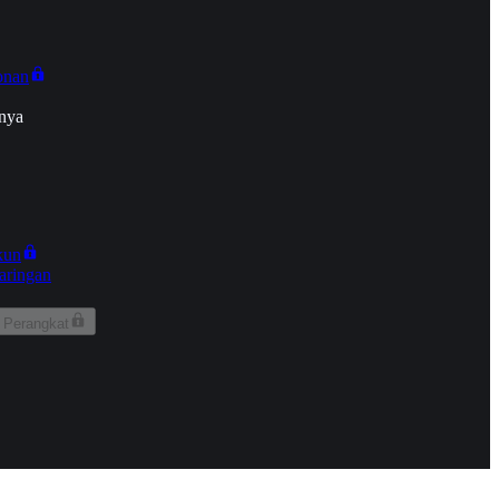
onan
nya
kun
aringan
 Perangkat