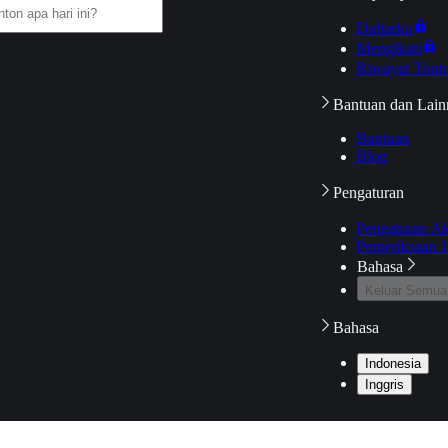
Daftarku
Mengikuti
Riwayat Tont
Bantuan dan Lain
Bantuan
Blog
Pengaturan
Pengaturan A
Pemeriksaan J
Bahasa
Keluar Semua
Bahasa
Indonesia
Inggris