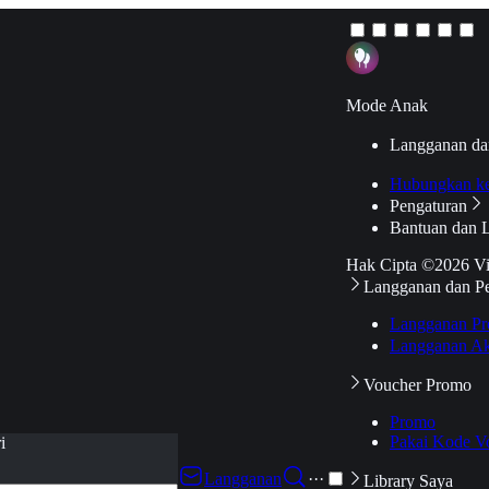
Mode Anak
Langganan da
Hubungkan k
Pengaturan
Bantuan dan 
Hak Cipta ©2026 V
Langganan dan P
Langganan Pr
Langganan Ak
Voucher Promo
Promo
Pakai Kode V
i
Langganan
···
Library Saya