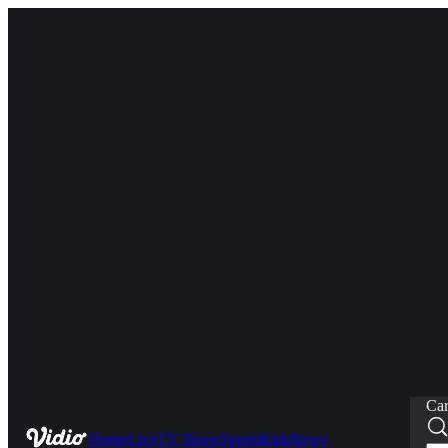
Car
Home
Live
TV Show
Sports
Kids
News