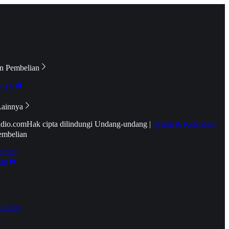
n Pembelian
e TV
Lainnya
idio.com
Hak cipta dilindungi Undang-undang
|
Syarat & Ketentuan
embelian
emier
tif
oucher