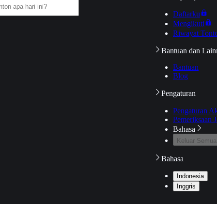
Daftarku
Mengikuti
Riwayat Tont
Bantuan dan Lain
Bantuan
Blog
Pengaturan
Pengaturan A
Pemeriksaan J
Bahasa
Keluar Semua
Bahasa
Indonesia
Inggris