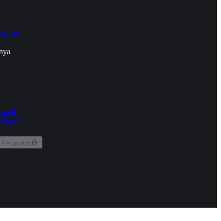
onan
nya
kun
aringan
 Perangkat