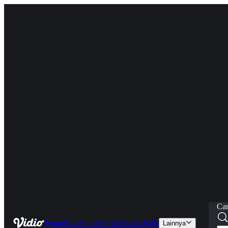
Car
Home
Live
Sports
Series
Movies
Kids
Lainnya