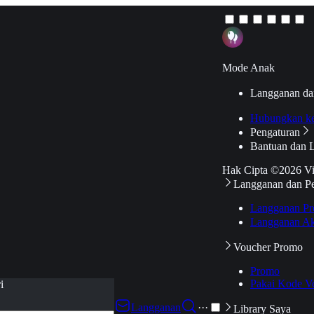
Mode Anak
Langganan da
Hubungkan k
Pengaturan
Bantuan dan 
Hak Cipta ©2026 V
Langganan dan P
Langganan Pr
Langganan Ak
Voucher Promo
Promo
Pakai Kode V
i
Langganan
···
Library Saya