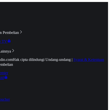
n Pembelian
e TV
Lainnya
idio.com
Hak cipta dilindungi Undang-undang
|
Syarat & Ketentuan
embelian
emier
tif
oucher