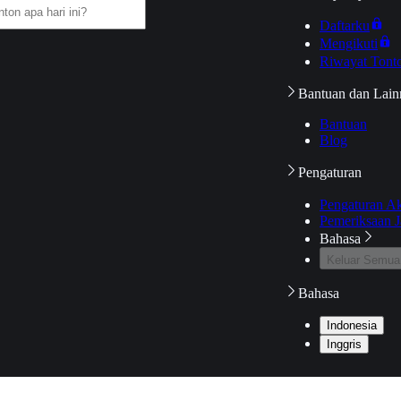
Daftarku
Mengikuti
Riwayat Tont
Bantuan dan Lain
Bantuan
Blog
Pengaturan
Pengaturan A
Pemeriksaan J
Bahasa
Keluar Semua
Bahasa
Indonesia
Inggris