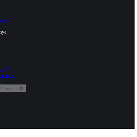
onan
nya
kun
aringan
 Perangkat