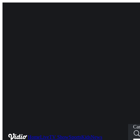
Car
Home
Live
TV Show
Sports
Kids
News