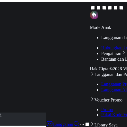
Mode Anak
Langganan da
Hubungkan k
Pengaturan
Bantuan dan 
Hak Cipta ©2026 V
Langganan dan P
Langganan Pr
Langganan Ak
Voucher Promo
Promo
Pakai Kode V
i
Langganan
···
Library Saya