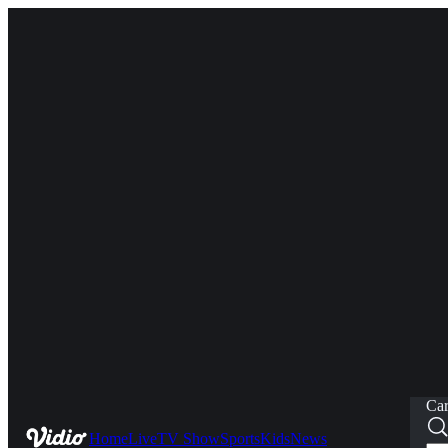
Car
Home
Live
TV Show
Sports
Kids
News