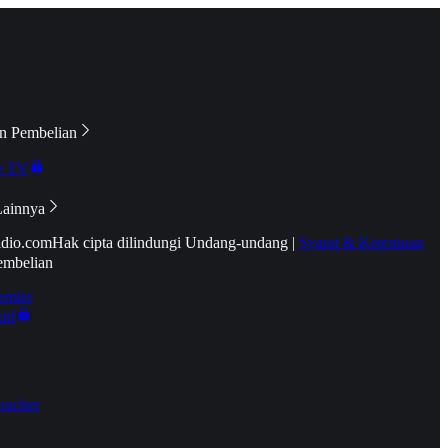
n Pembelian
e TV
Lainnya
idio.com
Hak cipta dilindungi Undang-undang
|
Syarat & Ketentuan
embelian
emier
tif
oucher