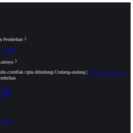
n Pembelian
e TV
Lainnya
idio.com
Hak cipta dilindungi Undang-undang
|
Syarat & Ketentuan
embelian
emier
tif
oucher