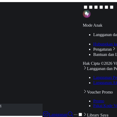
Mode Anak
Langganan da
Hubungkan k
Pengaturan
Bantuan dan 
Hak Cipta ©2026 V
Langganan dan P
Langganan Pr
Langganan Ak
Voucher Promo
Promo
Pakai Kode V
i
Langganan
···
Library Saya