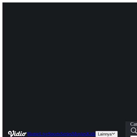
Car
Home
Live
Sports
Series
Movies
Kids
Lainnya