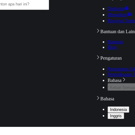
Daftarku
Mengikuti
Riwayat Tont
Bantuan dan Lain
Bantuan
Blog
Pengaturan
Pengaturan A
Pemeriksaan J
Bahasa
Keluar Semua
Bahasa
Indonesia
Inggris