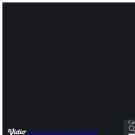
Car
Home
Live
TV Show
Sports
Kids
News