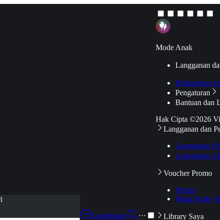
Mode Anak
Langganan da
Hubungkan k
Pengaturan
Bantuan dan 
Hak Cipta ©2026 V
Langganan dan P
Langganan Pr
Langganan Ak
Voucher Promo
Promo
Pakai Kode V
i
Langganan
···
Library Saya