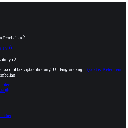
n Pembelian
e TV
Lainnya
idio.com
Hak cipta dilindungi Undang-undang
|
Syarat & Ketentuan
embelian
emier
tif
oucher