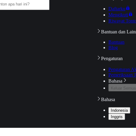
Daftarku
Mengikuti
Riwayat Tont
Bantuan dan Lain
Bantuan
Blog
Pengaturan
Pengaturan A
Pemeriksaan J
Bahasa
Keluar Semua
Bahasa
Indonesia
Inggris