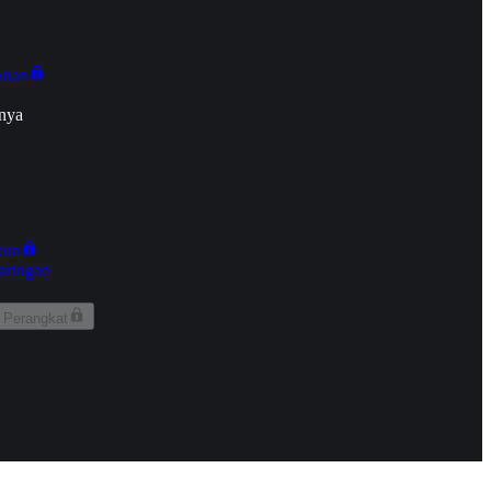
onan
nya
kun
aringan
 Perangkat