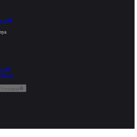
onan
nya
kun
aringan
 Perangkat