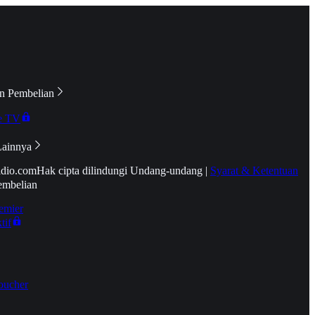
n Pembelian
e TV
Lainnya
idio.com
Hak cipta dilindungi Undang-undang
|
Syarat & Ketentuan
embelian
emier
tif
oucher