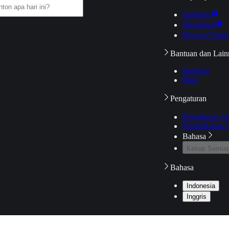
Daftarku
Mengikuti
Riwayat Tont
Bantuan dan Lain
Bantuan
Blog
Pengaturan
Pengaturan A
Pemeriksaan J
Bahasa
Keluar Semua
Bahasa
Indonesia
Inggris