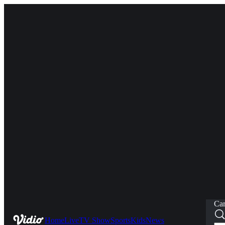
Car
Home
Live
TV Show
Sports
Kids
News