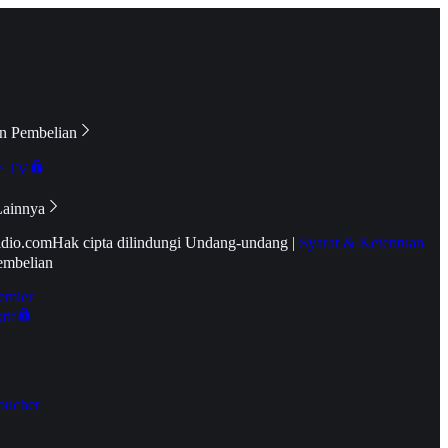
n Pembelian
e TV
Lainnya
idio.com
Hak cipta dilindungi Undang-undang
|
Syarat & Ketentuan
embelian
emier
tif
oucher