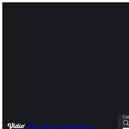
Car
Home
Live
TV Show
Sports
Kids
News