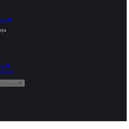
onan
nya
kun
aringan
 Perangkat