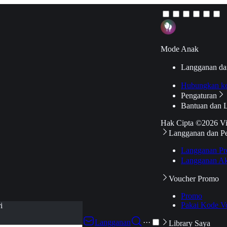
Mode Anak
Langganan da
Hubungkan k
Pengaturan
Bantuan dan 
Hak Cipta ©2026 V
Langganan dan P
Langganan Pr
Langganan Ak
Voucher Promo
Promo
Pakai Kode V
i
Langganan
···
Library Saya