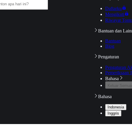
Daftarku
Mengikuti
Riwayat Tont
Bantuan dan Lain
Bantuan
Blog
Pengaturan
Pengaturan A
Pemeriksaan J
Bahasa
Keluar Semua
Bahasa
Indonesia
Inggris