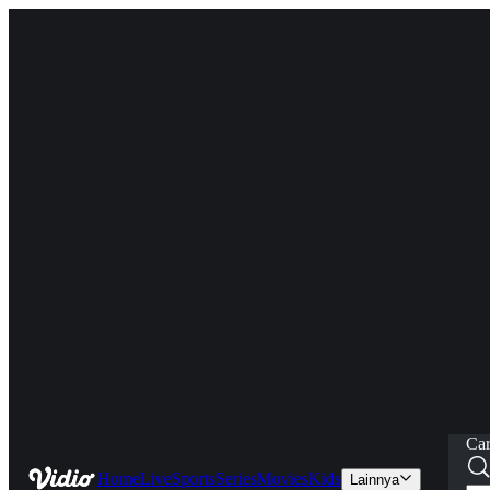
Car
Home
Live
Sports
Series
Movies
Kids
Lainnya