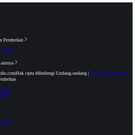
n Pembelian
e TV
Lainnya
idio.com
Hak cipta dilindungi Undang-undang
|
Syarat & Ketentuan
embelian
emier
tif
oucher