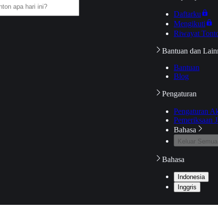
Daftarku
Mengikuti
Riwayat Tont
Bantuan dan Lain
Bantuan
Blog
Pengaturan
Pengaturan A
Pemeriksaan J
Bahasa
Keluar Semua
Bahasa
Indonesia
Inggris