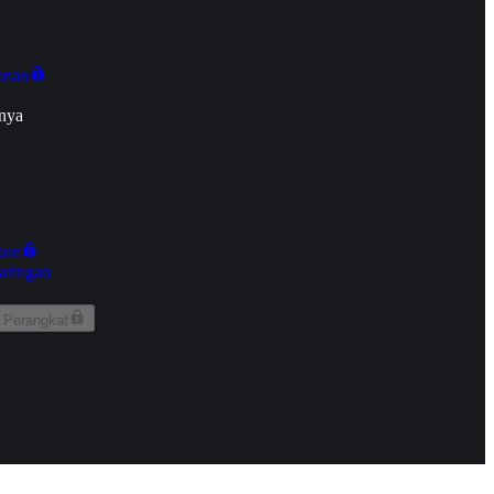
onan
nya
kun
aringan
 Perangkat