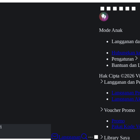
Mode Anak
Langganan da
Hubungkan k
Pengaturan
Bantuan dan 
Hak Cipta ©2026 V
Langganan dan P
Langganan Pr
Langganan Ak
Voucher Promo
Promo
Pakai Kode V
i
Langganan
···
Library Saya