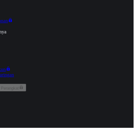
onan
nya
kun
aringan
 Perangkat