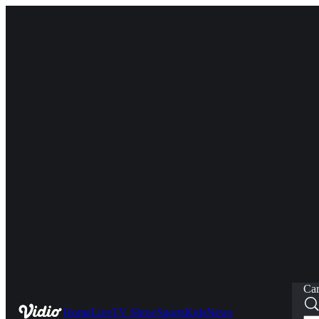
Car
Home
Live
TV Show
Sports
Kids
News