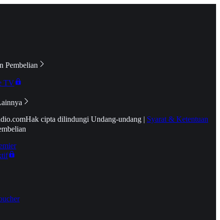
n Pembelian
e TV
Lainnya
idio.com
Hak cipta dilindungi Undang-undang
|
Syarat & Ketentuan
embelian
emier
tif
oucher