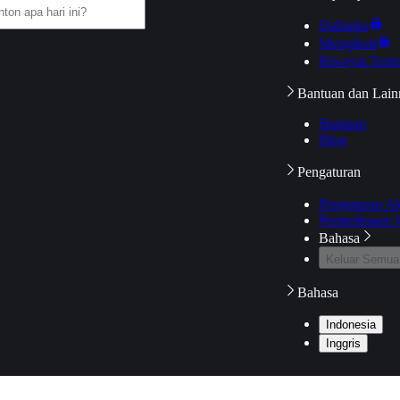
Daftarku
Mengikuti
Riwayat Tont
Bantuan dan Lain
Bantuan
Blog
Pengaturan
Pengaturan A
Pemeriksaan J
Bahasa
Keluar Semua
Bahasa
Indonesia
Inggris