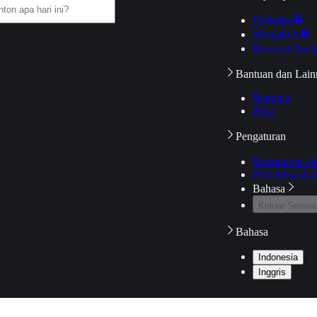
Daftarku
Mengikuti
Riwayat Tont
Bantuan dan Lain
Bantuan
Blog
Pengaturan
Pengaturan A
Pemeriksaan J
Bahasa
Keluar Semua
Bahasa
Indonesia
Inggris