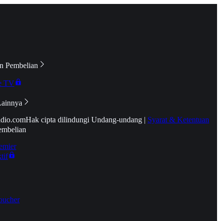
n Pembelian
e TV
Lainnya
idio.com
Hak cipta dilindungi Undang-undang
|
Syarat & Ketentuan
embelian
emier
tif
oucher