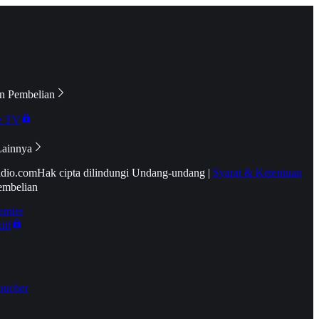
n Pembelian
e TV
Lainnya
idio.com
Hak cipta dilindungi Undang-undang
|
Syarat & Ketentuan
embelian
emier
tif
oucher