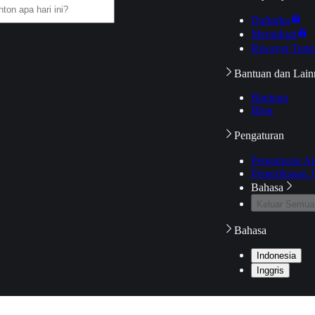
Daftarku
Mengikuti
Riwayat Tont
Bantuan dan Lain
Bantuan
Blog
Pengaturan
Pengaturan A
Pemeriksaan J
Bahasa
Keluar Semua
Bahasa
Indonesia
Inggris