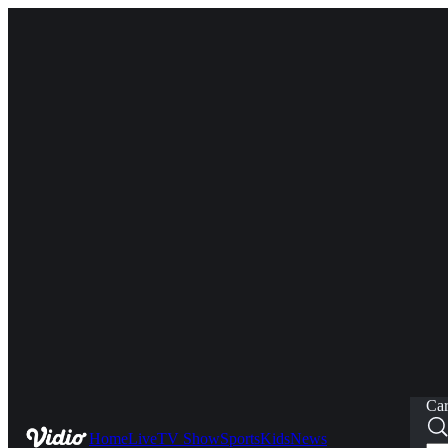
Car
Home
Live
TV Show
Sports
Kids
News