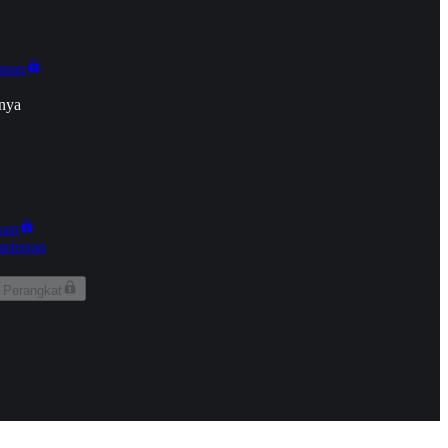
onan
nya
kun
aringan
 Perangkat