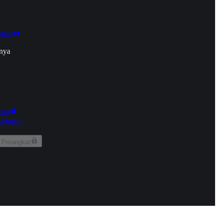
onan
nya
kun
aringan
 Perangkat