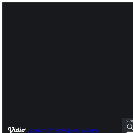
Car
Home
Live
TV Show
Sports
Kids
News