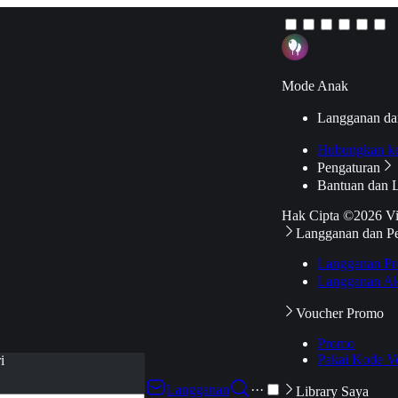
Mode Anak
Langganan da
Hubungkan k
Pengaturan
Bantuan dan 
Hak Cipta ©2026 V
Langganan dan P
Langganan Pr
Langganan Ak
Voucher Promo
Promo
Pakai Kode V
i
Langganan
···
Library Saya