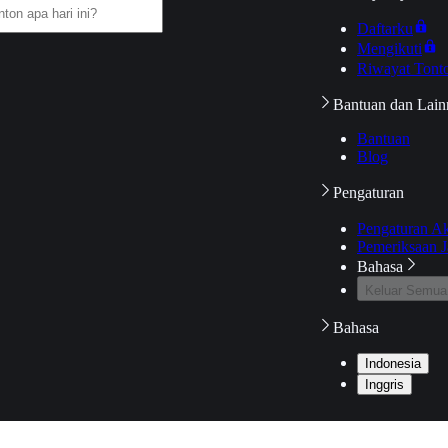
Daftarku
Mengikuti
Riwayat Tont
Bantuan dan Lain
Bantuan
Blog
Pengaturan
Pengaturan A
Pemeriksaan J
Bahasa
Keluar Semua
Bahasa
Indonesia
Inggris