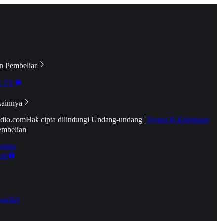
n Pembelian
e TV
Lainnya
idio.com
Hak cipta dilindungi Undang-undang
|
Syarat & Ketentuan
embelian
emier
tif
oucher