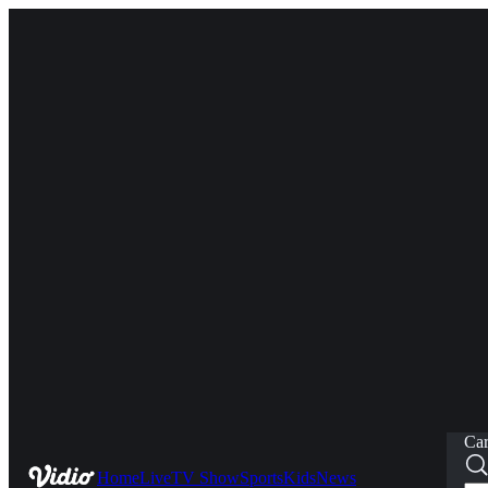
Car
Home
Live
TV Show
Sports
Kids
News