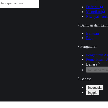
Daftarku
Mengikuti
Riwayat Tont
Bantuan dan Lain
Bantuan
Blog
Pengaturan
Pengaturan A
Pemeriksaan J
Bahasa
Keluar Semua
Bahasa
Indonesia
Inggris