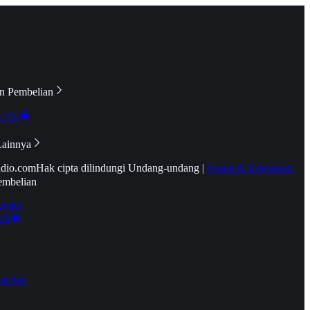
n Pembelian
e TV
Lainnya
idio.com
Hak cipta dilindungi Undang-undang
|
Syarat & Ketentuan
embelian
emier
tif
oucher