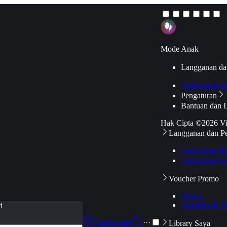
Mode Anak
Langganan da
Hubungkan k
Pengaturan
Bantuan dan 
Hak Cipta ©2026 V
Langganan dan P
Langganan Pr
Langganan Ak
Voucher Promo
Promo
Pakai Kode V
i
Langganan
···
Library Saya