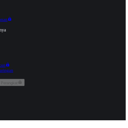
onan
nya
kun
aringan
 Perangkat