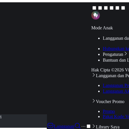
Mode Anak
Langganan da
Hubungkan k
Pengaturan
Bantuan dan 
Hak Cipta ©2026 V
Langganan dan P
Langganan Pr
Langganan Ak
Voucher Promo
Promo
Pakai Kode V
i
Langganan
···
Library Saya