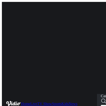
Car
Home
Live
TV Show
Sports
Kids
News