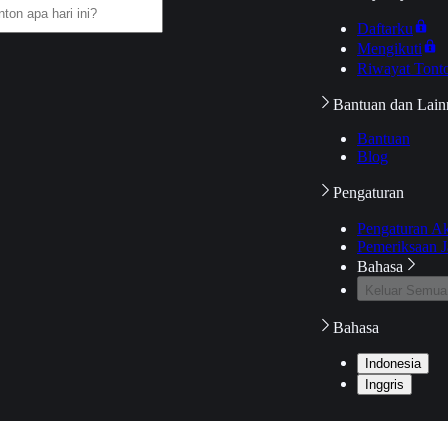
Daftarku
Mengikuti
Riwayat Tont
Bantuan dan Lain
Bantuan
Blog
Pengaturan
Pengaturan A
Pemeriksaan J
Bahasa
Keluar Semua
Bahasa
Indonesia
Inggris