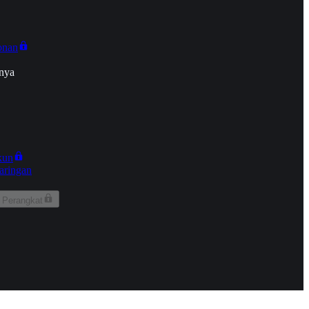
onan
nya
kun
aringan
 Perangkat