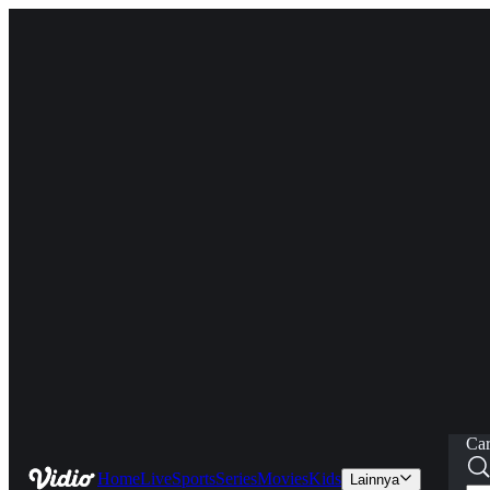
Car
Home
Live
Sports
Series
Movies
Kids
Lainnya