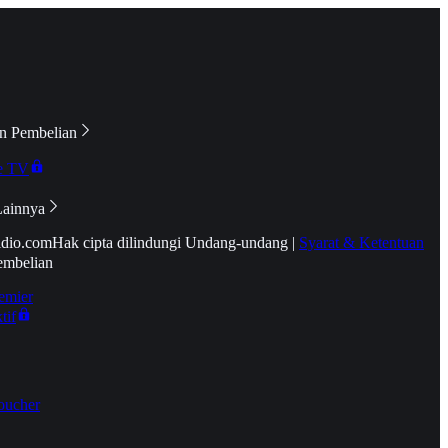
n Pembelian
e TV
Lainnya
idio.com
Hak cipta dilindungi Undang-undang
|
Syarat & Ketentuan
embelian
emier
tif
oucher