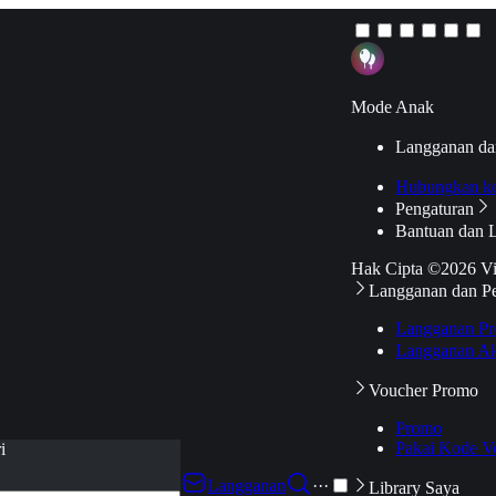
Mode Anak
Langganan da
Hubungkan k
Pengaturan
Bantuan dan 
Hak Cipta ©2026 V
Langganan dan P
Langganan Pr
Langganan Ak
Voucher Promo
Promo
Pakai Kode V
i
Langganan
···
Library Saya