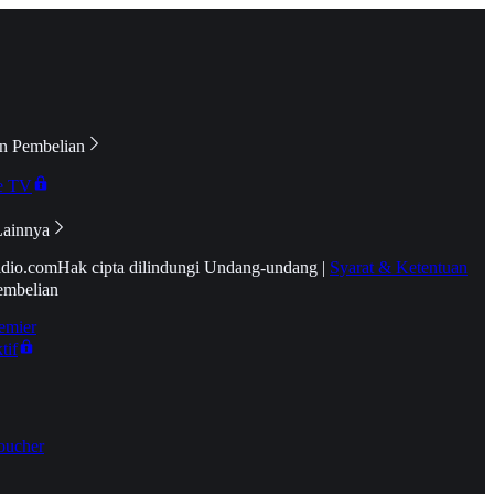
n Pembelian
e TV
Lainnya
idio.com
Hak cipta dilindungi Undang-undang
|
Syarat & Ketentuan
embelian
emier
tif
oucher