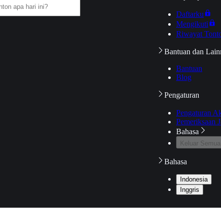
Daftarku
Mengikuti
Riwayat Tont
Bantuan dan Lain
Bantuan
Blog
Pengaturan
Pengaturan A
Pemeriksaan J
Bahasa
Keluar Semua
Bahasa
Indonesia
Inggris