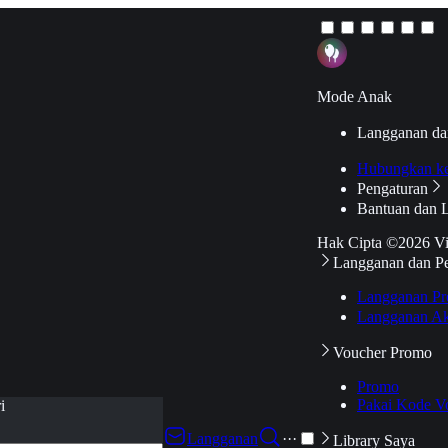
Mode Anak
Langganan da
Hubungkan k
Pengaturan
Bantuan dan 
Hak Cipta ©2026 V
Langganan dan P
Langganan Pr
Langganan Ak
Voucher Promo
Promo
Pakai Kode V
i
Langganan
···
Library Saya