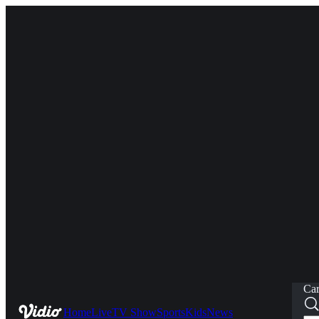
Car
Home
Live
TV Show
Sports
Kids
News