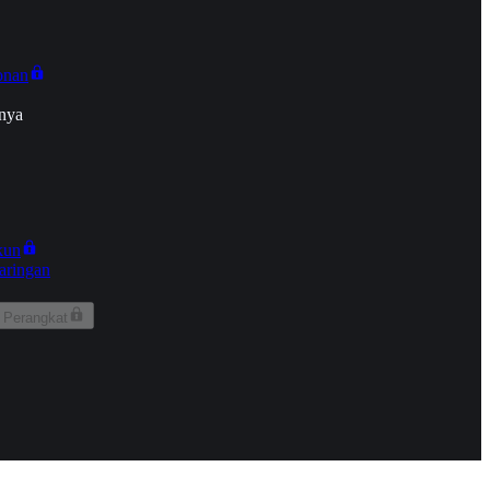
onan
nya
kun
aringan
 Perangkat