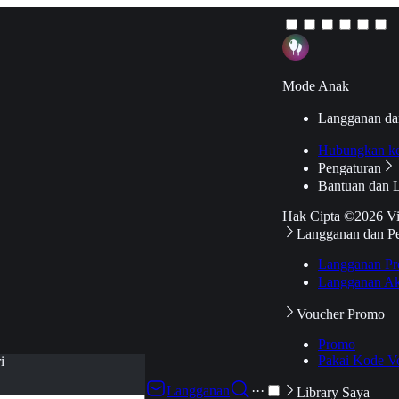
Mode Anak
Langganan da
Hubungkan k
Pengaturan
Bantuan dan 
Hak Cipta ©2026 V
Langganan dan P
Langganan Pr
Langganan Ak
Voucher Promo
Promo
Pakai Kode V
i
Langganan
···
Library Saya