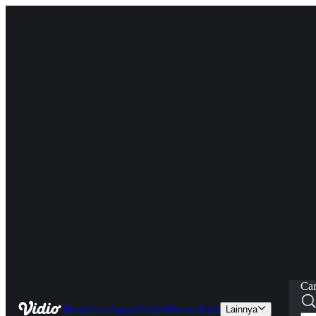
Car
Home
Live
Sports
Series
Movies
Kids
Lainnya