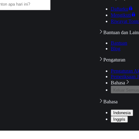
Daftarku
Mengikuti
Riwayat Tont
Bantuan dan Lain
Bantuan
Blog
Pengaturan
Pengaturan A
Pemeriksaan J
Bahasa
Keluar Semua
Bahasa
Indonesia
Inggris