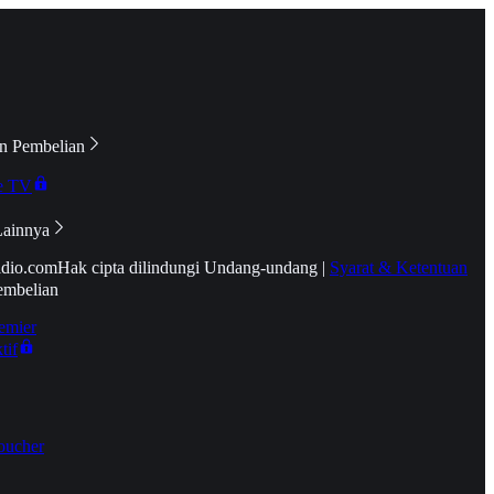
n Pembelian
e TV
Lainnya
idio.com
Hak cipta dilindungi Undang-undang
|
Syarat & Ketentuan
embelian
emier
tif
oucher