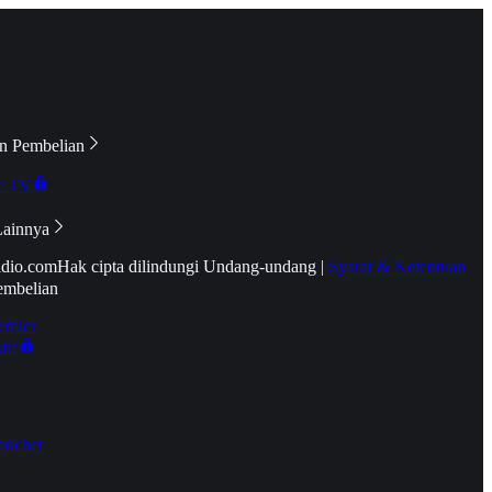
n Pembelian
e TV
Lainnya
idio.com
Hak cipta dilindungi Undang-undang
|
Syarat & Ketentuan
embelian
emier
tif
oucher