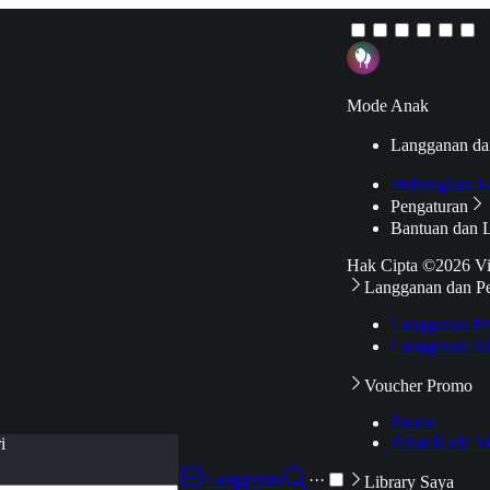
Mode Anak
Langganan da
Hubungkan k
Pengaturan
Bantuan dan 
Hak Cipta ©2026 V
Langganan dan P
Langganan Pr
Langganan Ak
Voucher Promo
Promo
Pakai Kode V
i
Langganan
···
Library Saya