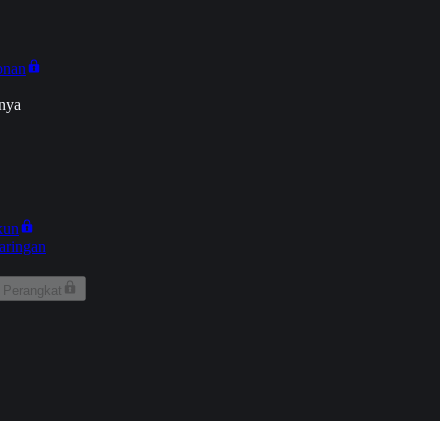
onan
nya
kun
aringan
 Perangkat