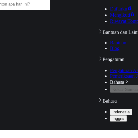
Daftarku
Mengikuti
Riwayat Tont
Bantuan dan Lain
Bantuan
Blog
Pengaturan
Pengaturan A
Pemeriksaan J
Bahasa
Keluar Semua
Bahasa
Indonesia
Inggris