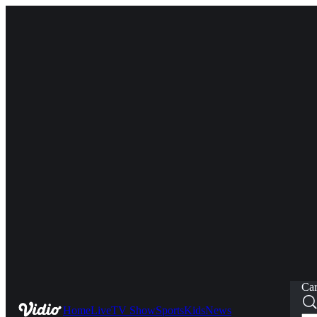
Car
Home
Live
TV Show
Sports
Kids
News