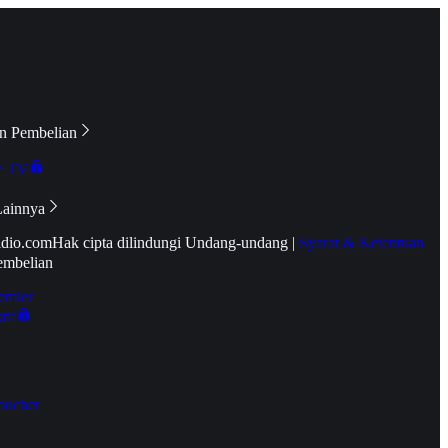
n Pembelian
e TV
Lainnya
idio.com
Hak cipta dilindungi Undang-undang
|
Syarat & Ketentuan
embelian
emier
tif
oucher