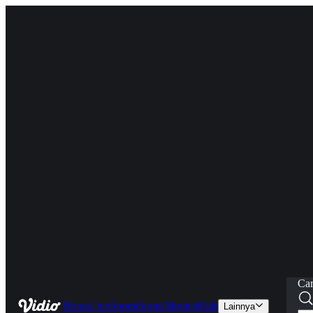
Car
Home
Live
Sports
Series
Movies
Kids
Lainnya