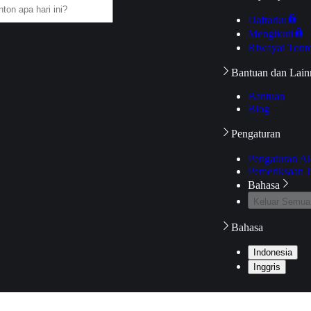
Daftarku
Mengikuti
Riwayat Tont
Bantuan dan Lain
Bantuan
Blog
Pengaturan
Pengaturan A
Pemeriksaan J
Bahasa
Keluar Semua
Bahasa
Indonesia
Inggris