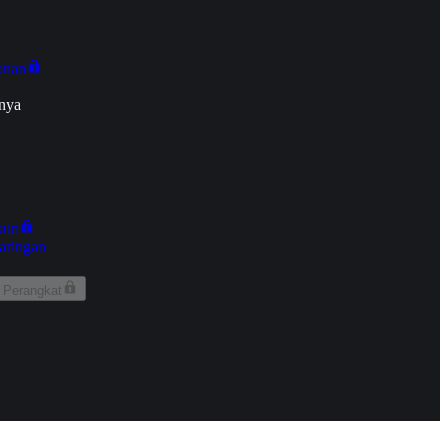
onan
nya
kun
aringan
 Perangkat