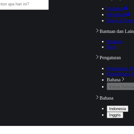
Daftarku
Mengikuti
Riwayat Tont
Bantuan dan Lain
Bantuan
Blog
Pengaturan
Pengaturan A
Pemeriksaan J
Bahasa
Keluar Semua
Bahasa
Indonesia
Inggris