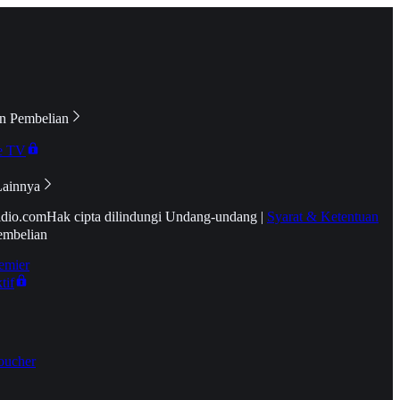
n Pembelian
e TV
Lainnya
idio.com
Hak cipta dilindungi Undang-undang
|
Syarat & Ketentuan
embelian
emier
tif
oucher