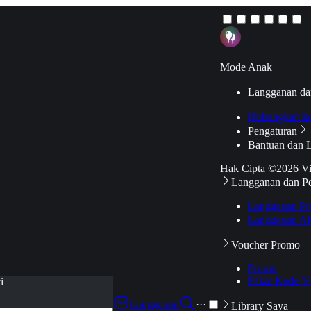
Mode Anak
Langganan da
Hubungkan k
Pengaturan
Bantuan dan 
Hak Cipta ©2026 V
Langganan dan P
Langganan Pr
Langganan Ak
Voucher Promo
Promo
Pakai Kode V
i
Langganan
···
Library Saya