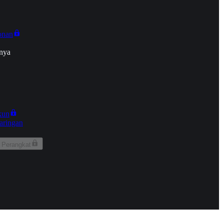
onan
nya
kun
aringan
 Perangkat