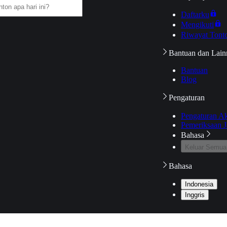
Daftarku
Mengikuti
Riwayat Tont
Bantuan dan Lain
Bantuan
Blog
Pengaturan
Pengaturan A
Pemeriksaan J
Bahasa
Keluar Semua
Bahasa
Indonesia
Inggris