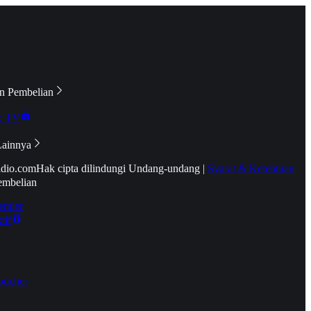
n Pembelian
e TV
Lainnya
idio.com
Hak cipta dilindungi Undang-undang
|
Syarat & Ketentuan
embelian
emier
tif
oucher