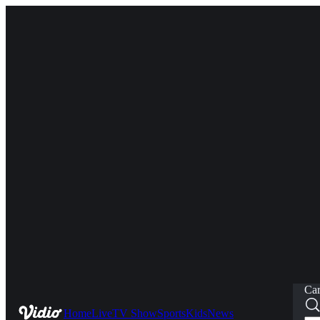
Car
Home
Live
TV Show
Sports
Kids
News