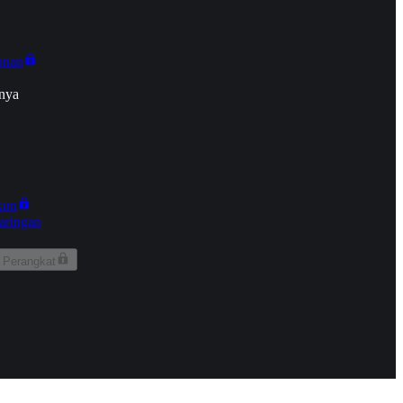
onan
nya
kun
aringan
 Perangkat