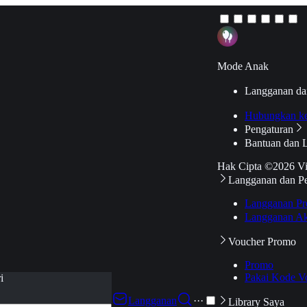
Mode Anak
Langganan da
Hubungkan k
Pengaturan
Bantuan dan 
Hak Cipta ©2026 V
Langganan dan P
Langganan Pr
Langganan Ak
Voucher Promo
Promo
Pakai Kode V
i
Langganan
···
Library Saya