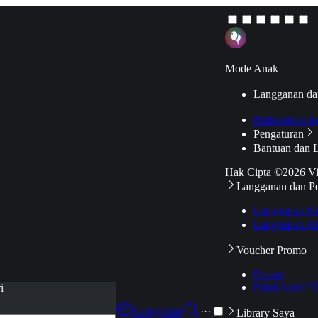
Mode Anak
Langganan da
Hubungkan k
Pengaturan
Bantuan dan 
Hak Cipta ©2026 V
Langganan dan P
Langganan Pr
Langganan Ak
Voucher Promo
Promo
Pakai Kode V
i
Langganan
···
Library Saya