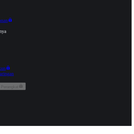
onan
nya
kun
aringan
 Perangkat