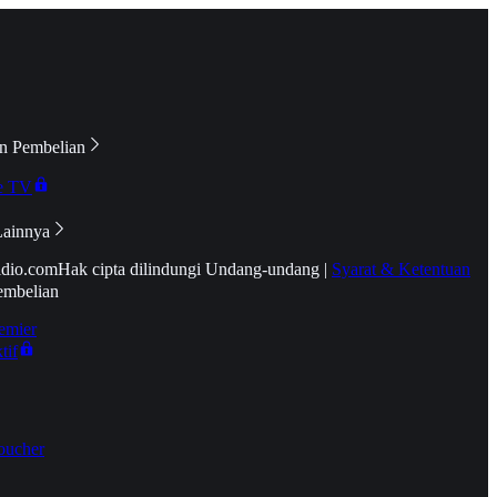
n Pembelian
e TV
Lainnya
idio.com
Hak cipta dilindungi Undang-undang
|
Syarat & Ketentuan
embelian
emier
tif
oucher