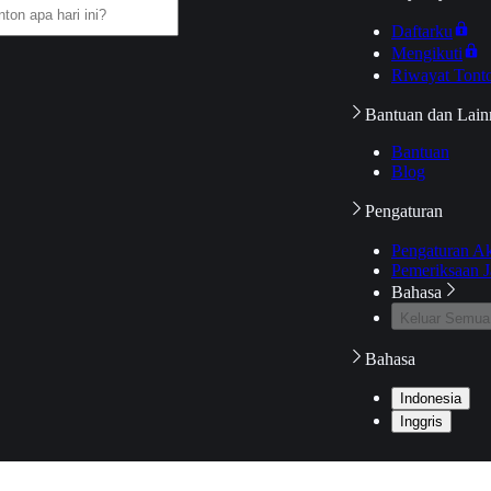
Daftarku
Mengikuti
Riwayat Tont
Bantuan dan Lain
Bantuan
Blog
Pengaturan
Pengaturan A
Pemeriksaan J
Bahasa
Keluar Semua
Bahasa
Indonesia
Inggris