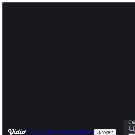
Car
Home
Live
Sports
Series
Movies
Kids
Lainnya