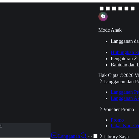
Mode Anak
Langganan da
Hubungkan k
Pengaturan
Bantuan dan 
Hak Cipta ©2026 V
Langganan dan P
Langganan Pr
Langganan Ak
Voucher Promo
Promo
Pakai Kode V
i
Langganan
···
Library Saya