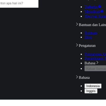
Daftarku
Mengikuti
Riwayat Tont
Bantuan dan Lain
Bantuan
Blog
Pengaturan
Pengaturan A
Pemeriksaan J
Bahasa
Keluar Semua
Bahasa
Indonesia
Inggris