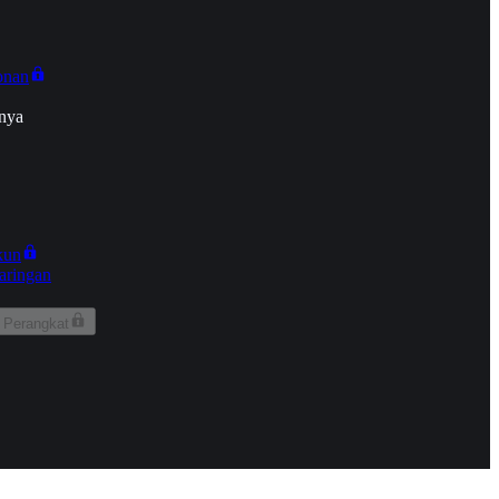
onan
nya
kun
aringan
 Perangkat