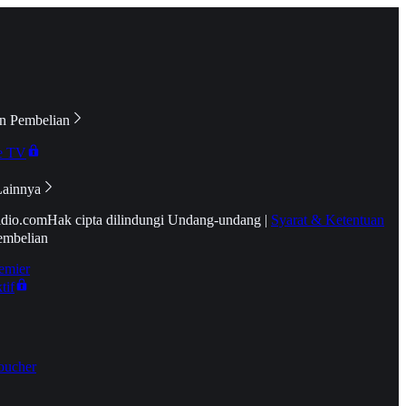
n Pembelian
e TV
Lainnya
idio.com
Hak cipta dilindungi Undang-undang
|
Syarat & Ketentuan
embelian
emier
tif
oucher