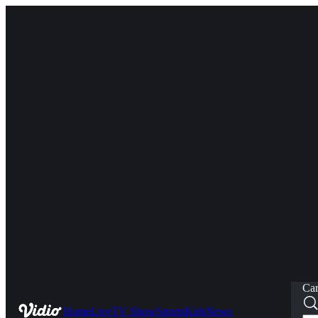
Car
Home
Live
TV Show
Sports
Kids
News