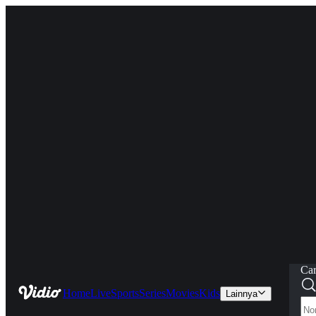
Car
Home
Live
Sports
Series
Movies
Kids
Lainnya