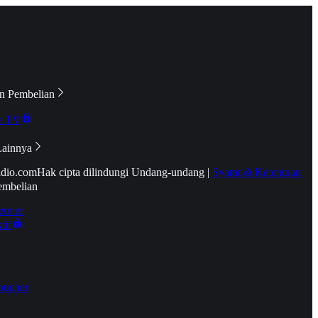
n Pembelian
e TV
Lainnya
idio.com
Hak cipta dilindungi Undang-undang
|
Syarat & Ketentuan
embelian
emier
tif
oucher