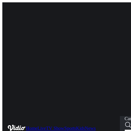
Car
Home
Live
TV Show
Sports
Kids
News