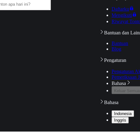
Daftarku
Mengikuti
Riwayat Tont
Bantuan dan Lain
Bantuan
Blog
Pengaturan
Pengaturan A
Pemeriksaan J
Bahasa
Keluar Semua
Bahasa
Indonesia
Inggris