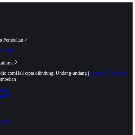
n Pembelian
e TV
Lainnya
idio.com
Hak cipta dilindungi Undang-undang
|
Syarat & Ketentuan
embelian
emier
tif
oucher