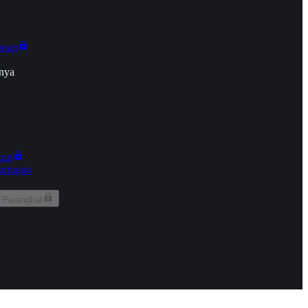
onan
nya
kun
aringan
 Perangkat