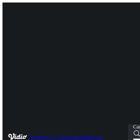
Car
Home
Live
TV Show
Sports
Kids
News