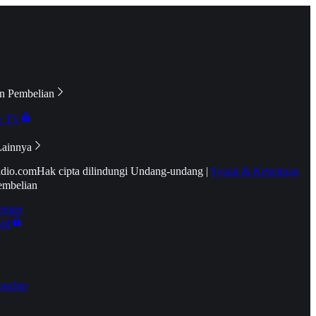
n Pembelian
e TV
Lainnya
idio.com
Hak cipta dilindungi Undang-undang
|
Syarat & Ketentuan
embelian
emier
tif
oucher