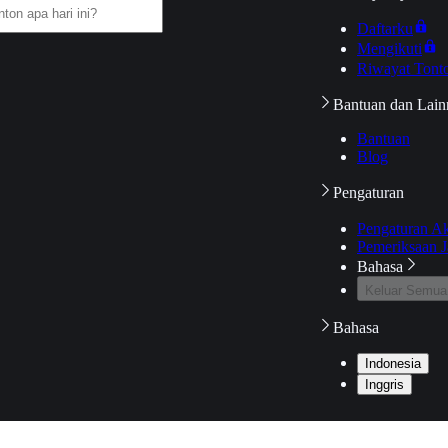
Daftarku
Mengikuti
Riwayat Tont
Bantuan dan Lain
Bantuan
Blog
Pengaturan
Pengaturan A
Pemeriksaan J
Bahasa
Keluar Semua
Bahasa
Indonesia
Inggris