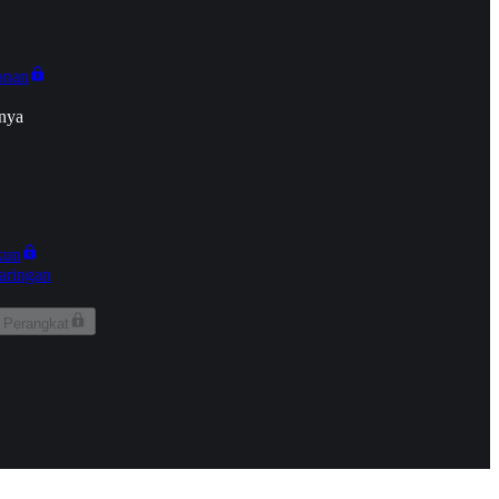
onan
nya
kun
aringan
 Perangkat