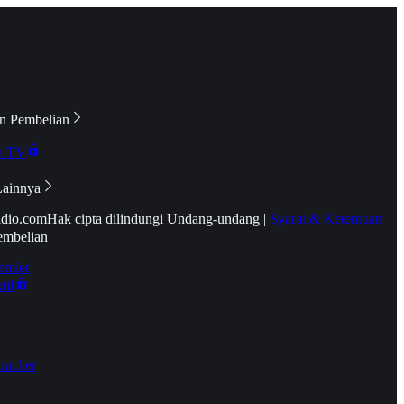
n Pembelian
e TV
Lainnya
idio.com
Hak cipta dilindungi Undang-undang
|
Syarat & Ketentuan
embelian
emier
tif
oucher