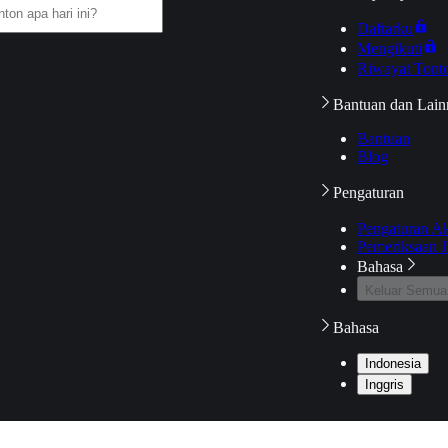
Daftarku
Mengikuti
Riwayat Tont
Bantuan dan Lain
Bantuan
Blog
Pengaturan
Pengaturan A
Pemeriksaan J
Bahasa
Keluar Semua
Bahasa
Indonesia
Inggris