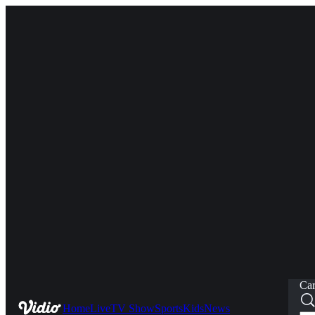
Car
Home
Live
TV Show
Sports
Kids
News