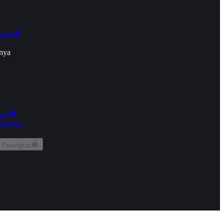
onan
nya
kun
aringan
 Perangkat