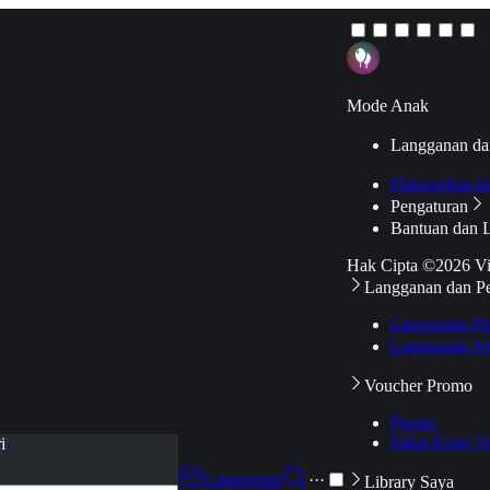
Mode Anak
Langganan da
Hubungkan k
Pengaturan
Bantuan dan 
Hak Cipta ©2026 V
Langganan dan P
Langganan Pr
Langganan Ak
Voucher Promo
Promo
Pakai Kode V
i
Langganan
···
Library Saya