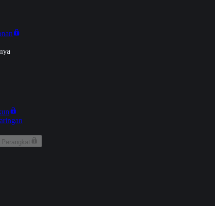
onan
nya
kun
aringan
 Perangkat