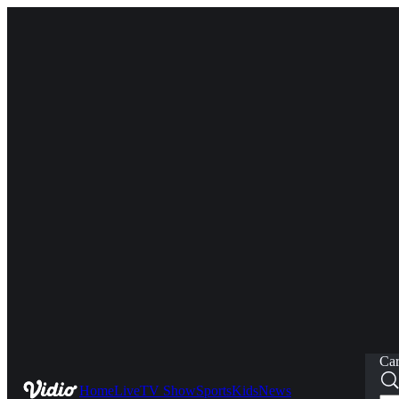
Car
Home
Live
TV Show
Sports
Kids
News