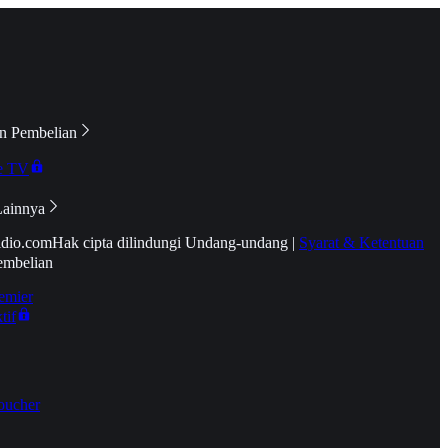
n Pembelian
e TV
Lainnya
idio.com
Hak cipta dilindungi Undang-undang
|
Syarat & Ketentuan
embelian
emier
tif
oucher