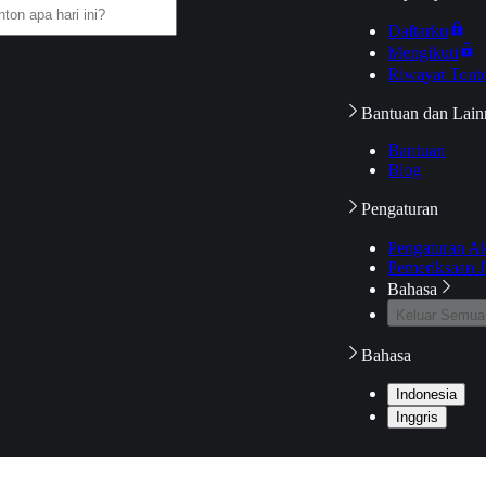
Daftarku
Mengikuti
Riwayat Tont
Bantuan dan Lain
Bantuan
Blog
Pengaturan
Pengaturan A
Pemeriksaan J
Bahasa
Keluar Semua
Bahasa
Indonesia
Inggris