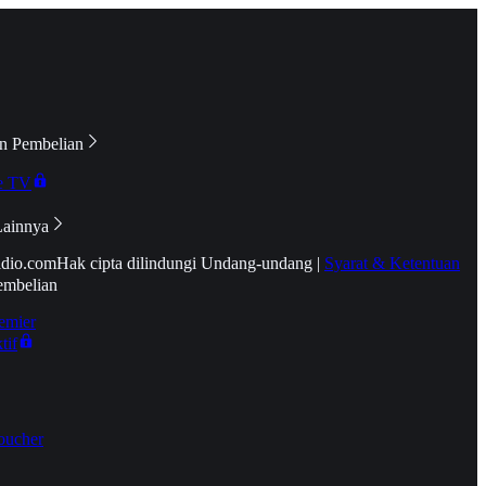
n Pembelian
e TV
Lainnya
idio.com
Hak cipta dilindungi Undang-undang
|
Syarat & Ketentuan
embelian
emier
tif
oucher