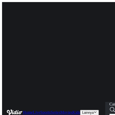
Car
Home
Live
Sports
Series
Movies
Kids
Lainnya