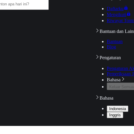
Daftarku
Mengikuti
Riwayat Tont
Bantuan dan Lain
Bantuan
Blog
Pengaturan
Pengaturan A
Pemeriksaan J
Bahasa
Keluar Semua
Bahasa
Indonesia
Inggris