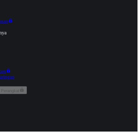
onan
nya
kun
aringan
 Perangkat