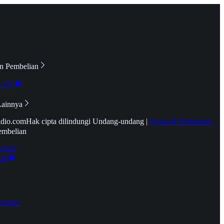
n Pembelian
e TV
Lainnya
idio.com
Hak cipta dilindungi Undang-undang
|
Syarat & Ketentuan
embelian
emier
tif
oucher