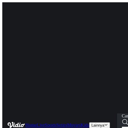
Car
Home
Live
Sports
Series
Movies
Kids
Lainnya