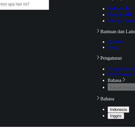
Daftarku
Mengikuti
Riwayat Tont
Bantuan dan Lain
Bantuan
Blog
Pengaturan
Pengaturan A
Pemeriksaan J
Bahasa
Keluar Semua
Bahasa
Indonesia
Inggris