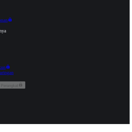
onan
nya
kun
aringan
 Perangkat