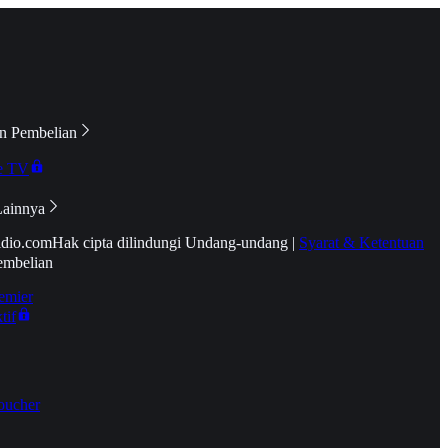
n Pembelian
e TV
Lainnya
idio.com
Hak cipta dilindungi Undang-undang
|
Syarat & Ketentuan
embelian
emier
tif
oucher