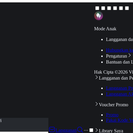
Mode Anak
Langganan da
Hubungkan k
Pengaturan
Bantuan dan 
Hak Cipta ©2026 V
Langganan dan P
Langganan Pr
Langganan Ak
Voucher Promo
Promo
Pakai Kode V
i
Langganan
···
Library Saya