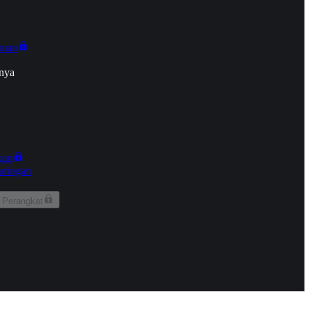
onan
nya
kun
aringan
 Perangkat