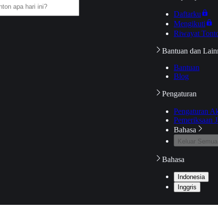
Daftarku
Mengikuti
Riwayat Tont
Bantuan dan Lain
Bantuan
Blog
Pengaturan
Pengaturan A
Pemeriksaan J
Bahasa
Keluar Semua
Bahasa
Indonesia
Inggris