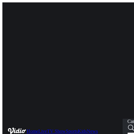
Car
Home
Live
TV Show
Sports
Kids
News