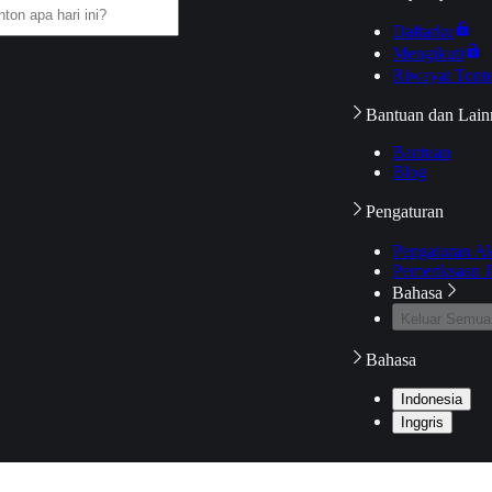
Daftarku
Mengikuti
Riwayat Tont
Bantuan dan Lain
Bantuan
Blog
Pengaturan
Pengaturan A
Pemeriksaan J
Bahasa
Keluar Semua
Bahasa
Indonesia
Inggris