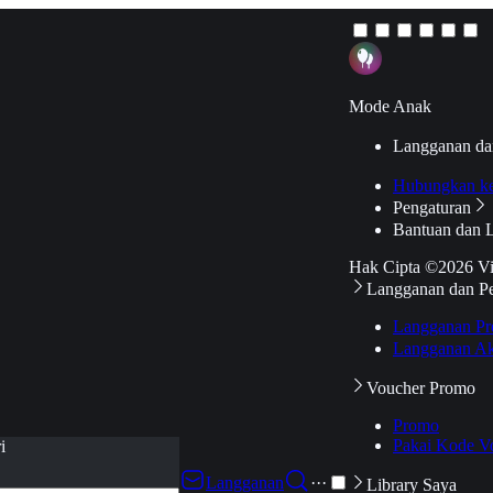
Mode Anak
Langganan da
Hubungkan k
Pengaturan
Bantuan dan 
Hak Cipta ©2026 V
Langganan dan P
Langganan Pr
Langganan Ak
Voucher Promo
Promo
Pakai Kode V
i
Langganan
···
Library Saya