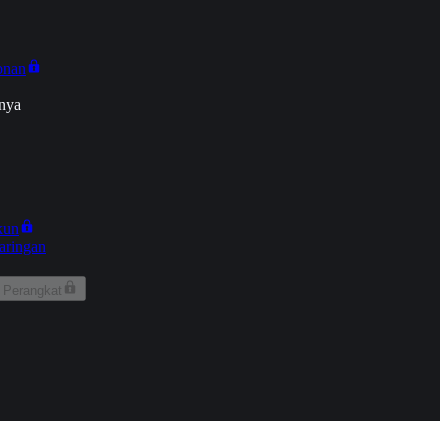
onan
nya
kun
aringan
 Perangkat