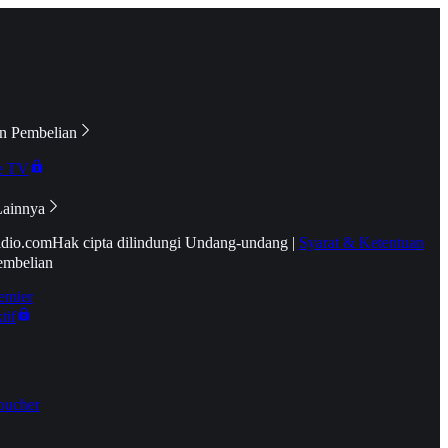
n Pembelian
e TV
Lainnya
idio.com
Hak cipta dilindungi Undang-undang
|
Syarat & Ketentuan
embelian
emier
tif
oucher