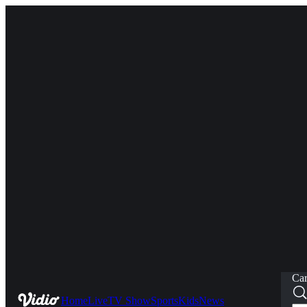
Car
Home
Live
TV Show
Sports
Kids
News