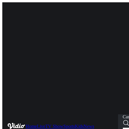
Car
Home
Live
TV Show
Sports
Kids
News