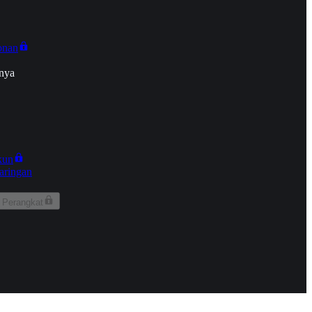
onan
nya
kun
aringan
 Perangkat