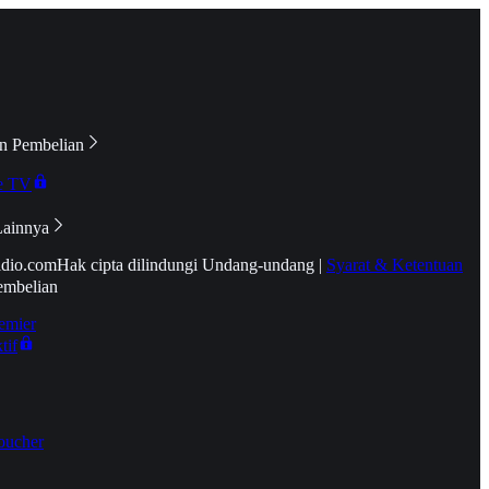
n Pembelian
e TV
Lainnya
idio.com
Hak cipta dilindungi Undang-undang
|
Syarat & Ketentuan
embelian
emier
tif
oucher