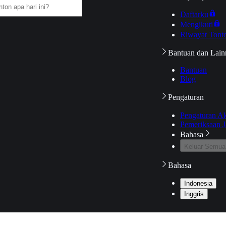
Daftarku
Mengikuti
Riwayat Tont
Bantuan dan Lain
Bantuan
Blog
Pengaturan
Pengaturan A
Pemeriksaan J
Bahasa
Keluar Semua
Bahasa
Indonesia
Inggris