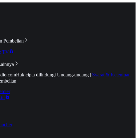
n Pembelian
e TV
Lainnya
idio.com
Hak cipta dilindungi Undang-undang
|
Syarat & Ketentuan
embelian
emier
tif
oucher