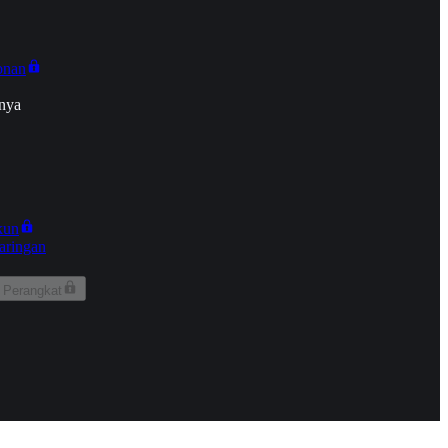
onan
nya
kun
aringan
 Perangkat