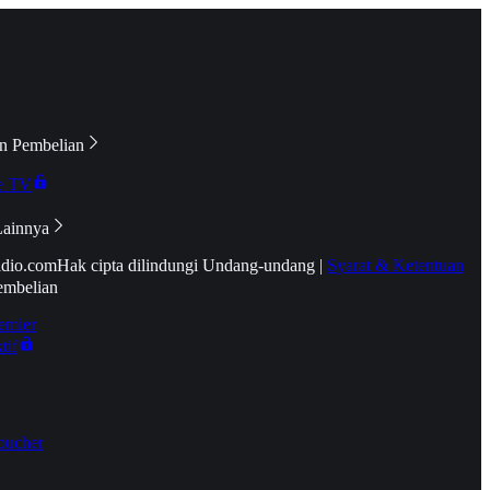
n Pembelian
e TV
Lainnya
idio.com
Hak cipta dilindungi Undang-undang
|
Syarat & Ketentuan
embelian
emier
tif
oucher