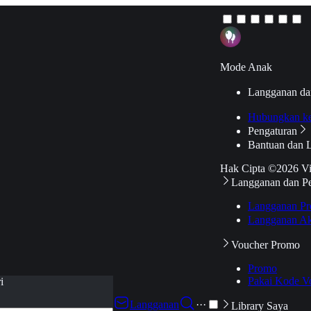
Mode Anak
Langganan da
Hubungkan k
Pengaturan
Bantuan dan 
Hak Cipta ©2026 V
Langganan dan P
Langganan Pr
Langganan Ak
Voucher Promo
Promo
Pakai Kode V
i
Langganan
···
Library Saya