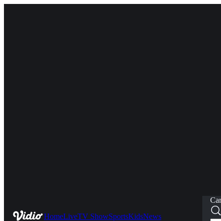
Car
Home
Live
TV Show
Sports
Kids
News