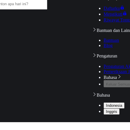
Daftarku
Mengikuti
Riwayat Tont
Bantuan dan Lain
Bantuan
Blog
Pengaturan
Pengaturan A
Pemeriksaan J
Bahasa
Keluar Semua
Bahasa
Indonesia
Inggris