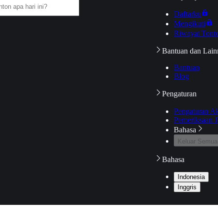
Daftarku
Mengikuti
Riwayat Tont
Bantuan dan Lain
Bantuan
Blog
Pengaturan
Pengaturan A
Pemeriksaan J
Bahasa
Keluar Semua
Bahasa
Indonesia
Inggris