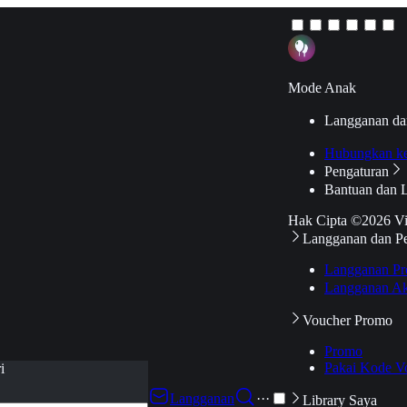
Mode Anak
Langganan da
Hubungkan k
Pengaturan
Bantuan dan 
Hak Cipta ©2026 V
Langganan dan P
Langganan Pr
Langganan Ak
Voucher Promo
Promo
Pakai Kode V
i
Langganan
···
Library Saya