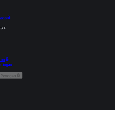
onan
nya
kun
aringan
 Perangkat