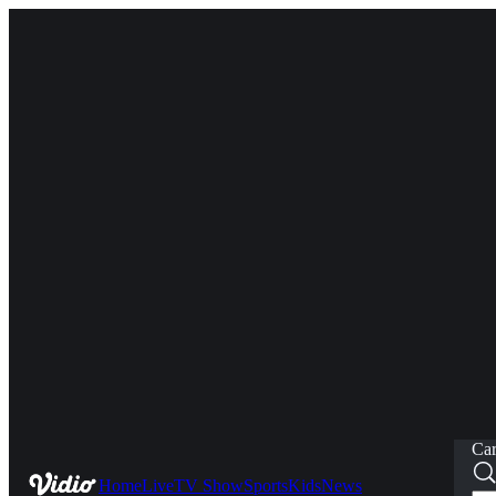
Car
Home
Live
TV Show
Sports
Kids
News