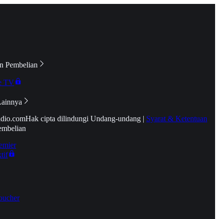
n Pembelian
e TV
Lainnya
idio.com
Hak cipta dilindungi Undang-undang
|
Syarat & Ketentuan
embelian
emier
tif
oucher