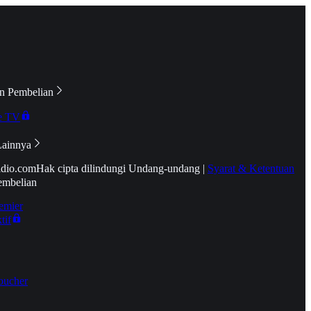
n Pembelian
e TV
Lainnya
idio.com
Hak cipta dilindungi Undang-undang
|
Syarat & Ketentuan
embelian
emier
tif
oucher