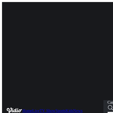
Car
Home
Live
TV Show
Sports
Kids
News