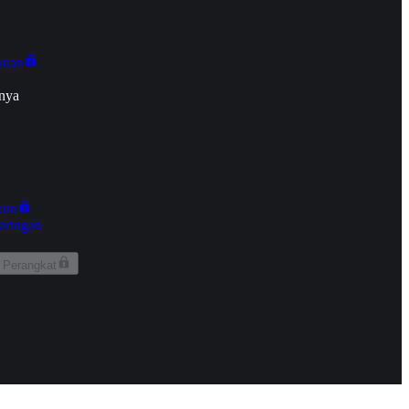
onan
nya
kun
aringan
 Perangkat