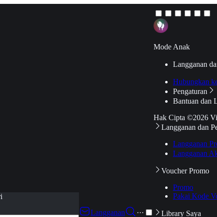
Mode Anak
Langganan da
Hubungkan k
Pengaturan
Bantuan dan 
Hak Cipta ©2026 V
Langganan dan P
Langganan Pr
Langganan Ak
Voucher Promo
Promo
Pakai Kode V
i
Langganan
···
Library Saya