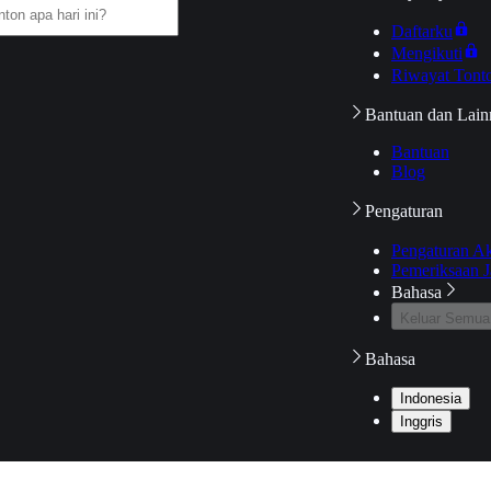
Daftarku
Mengikuti
Riwayat Tont
Bantuan dan Lain
Bantuan
Blog
Pengaturan
Pengaturan A
Pemeriksaan J
Bahasa
Keluar Semua
Bahasa
Indonesia
Inggris