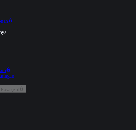
onan
nya
kun
aringan
 Perangkat