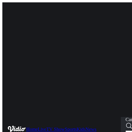
Car
Home
Live
TV Show
Sports
Kids
News