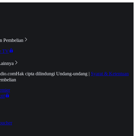
n Pembelian
e TV
Lainnya
idio.com
Hak cipta dilindungi Undang-undang
|
Syarat & Ketentuan
embelian
emier
tif
oucher