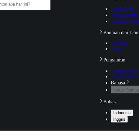
Daftarku
Mengikuti
Riwayat Tont
Bantuan dan Lain
Bantuan
Blog
Pengaturan
Pengaturan A
Pemeriksaan J
Bahasa
Keluar Semua
Bahasa
Indonesia
Inggris