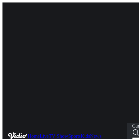
Car
Home
Live
TV Show
Sports
Kids
News