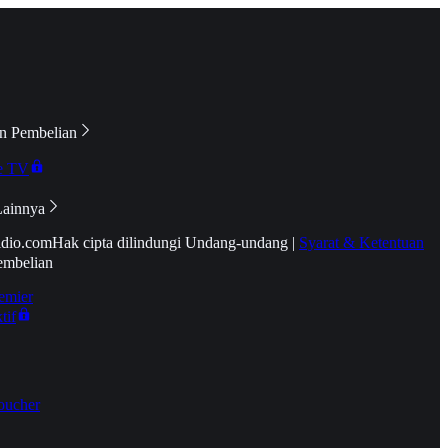
n Pembelian
e TV
Lainnya
idio.com
Hak cipta dilindungi Undang-undang
|
Syarat & Ketentuan
embelian
emier
tif
oucher