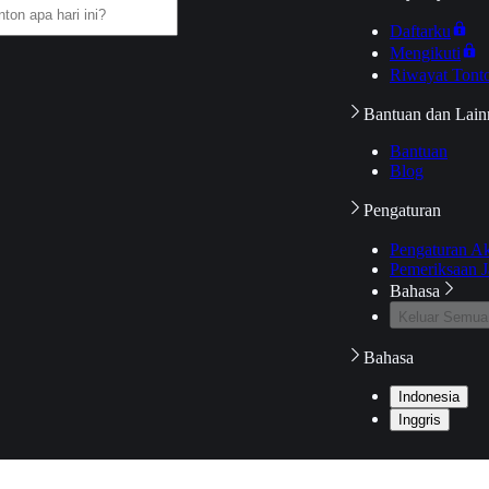
Daftarku
Mengikuti
Riwayat Tont
Bantuan dan Lain
Bantuan
Blog
Pengaturan
Pengaturan A
Pemeriksaan J
Bahasa
Keluar Semua
Bahasa
Indonesia
Inggris