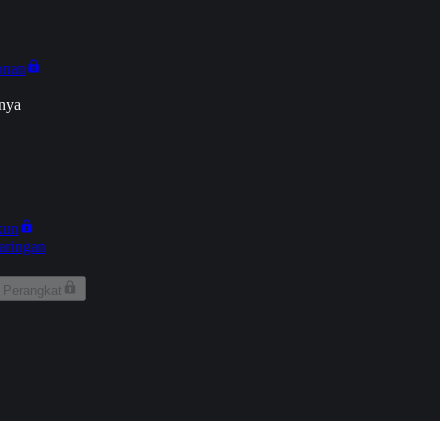
onan
nya
kun
aringan
 Perangkat