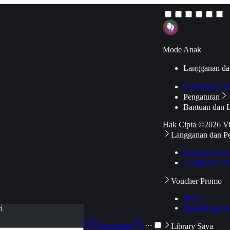
Mode Anak
Langganan da
Hubungkan k
Pengaturan
Bantuan dan 
Hak Cipta ©2026 V
Langganan dan P
Langganan Pr
Langganan Ak
Voucher Promo
Promo
Pakai Kode V
i
Langganan
···
Library Saya