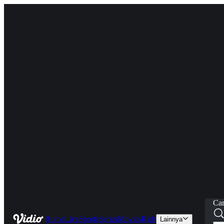
Car
Home
Live
Sports
Series
Movies
Kids
Lainnya