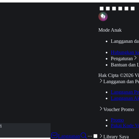
Mode Anak
Langganan da
Hubungkan k
Pengaturan
Bantuan dan 
Hak Cipta ©2026 V
Langganan dan P
Langganan Pr
Langganan Ak
Voucher Promo
Promo
Pakai Kode V
i
Langganan
···
Library Saya