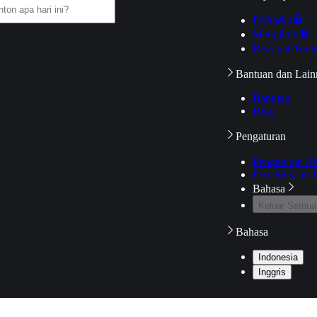
Daftarku
Mengikuti
Riwayat Tont
Bantuan dan Lain
Bantuan
Blog
Pengaturan
Pengaturan A
Pemeriksaan J
Bahasa
Keluar Semua
Bahasa
Indonesia
Inggris