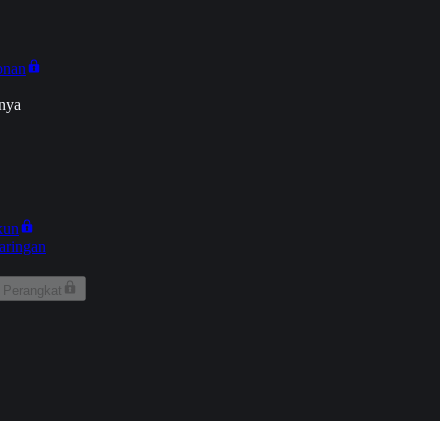
onan
nya
kun
aringan
 Perangkat