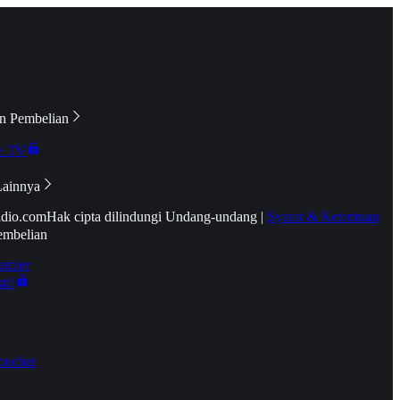
n Pembelian
e TV
Lainnya
idio.com
Hak cipta dilindungi Undang-undang
|
Syarat & Ketentuan
embelian
emier
tif
oucher