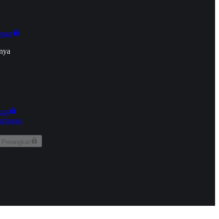
onan
nya
kun
aringan
 Perangkat