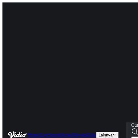
Car
Home
Live
Sports
Series
Movies
Kids
Lainnya