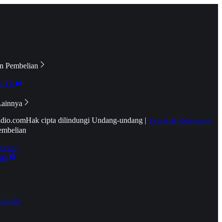
n Pembelian
e TV
Lainnya
idio.com
Hak cipta dilindungi Undang-undang
|
Syarat & Ketentuan
embelian
emier
tif
oucher