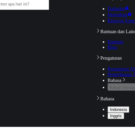
Daftarku
Mengikuti
Riwayat Tont
Bantuan dan Lain
Bantuan
Blog
Pengaturan
Pengaturan A
Pemeriksaan J
Bahasa
Keluar Semua
Bahasa
Indonesia
Inggris